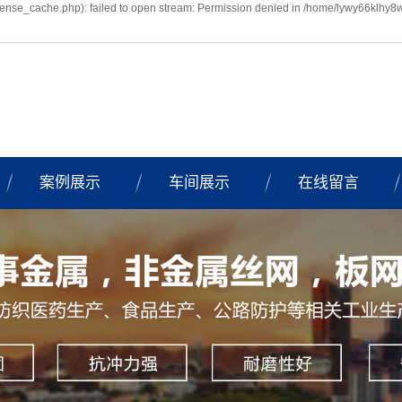
nse_cache.php): failed to open stream: Permission denied in /home/lywy66klhy8
案例展示
车间展示
在线留言