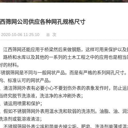
西筛网公司供应各种网孔规格尺寸
2020-10-06 11:25:10
次
江西筛网还能应用于桥梁然后来做钢筋，这样可用来保护以及
、路桥和水库以及其他的一系列的土木工程之中的应用也是相当
好的材料。
不锈钢筛网
是不同与一般网状产品。而是有严格的系列网孔尺寸
构、标准认可的网状产品。
、清洁筛网外表有必要小心不要划伤外表的表象发作时，防止运
当终究脱节洗涤液，洗洁净的水冲刷外表；
、请运用喷雾和保护；
、假如不锈钢筛网外表用温水洗和软弱的洗涤剂。油脂、油、润
洗涤剂或氨溶液清洁；
、不锈钢筛网外表尘埃和简单去掉尘垢，肥皂、洗涤剂单薄或温