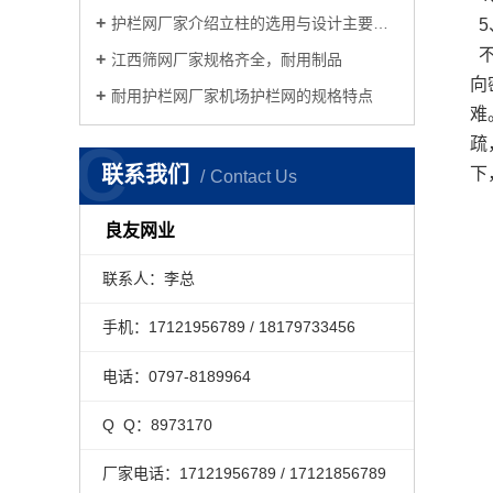
护栏网厂家介绍立柱的选用与设计主要考虑因素
5
不
江西筛网厂家规格齐全，耐用制品
向
耐用护栏网厂家机场护栏网的规格特点
难
C
疏
联系我们
下
Contact Us
良友网业
联系人：李总
手机：17121956789 / 18179733456
电话：0797-8189964
Q Q：8973170
厂家电话：17121956789 / 17121856789