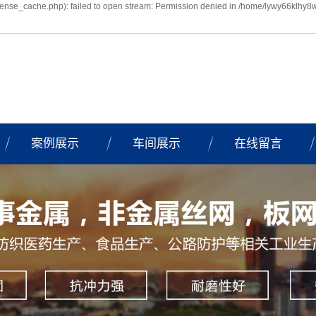
nse_cache.php): failed to open stream: Permission denied in /home/lywy66klhy8
案例展示
车间展示
在线留言